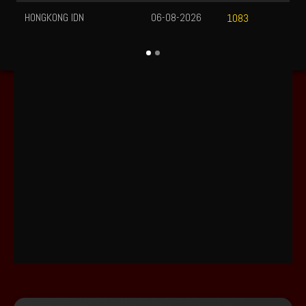
HONGKONG IDN
06-08-2026
1083