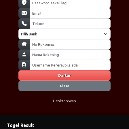
Daftar
Close
Desktop
Wap
Togel Result