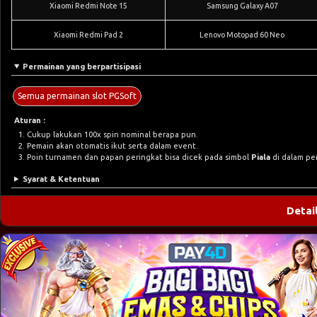
Xiaomi Redmi Note 15
Samsung Galaxy A07
Xiaomi Redmi Pad 2
Lenovo Motopad 60 Neo
Permainan yang berpartisipasi
Semua permainan slot PGSoft
Aturan :
Cukup lakukan 100x spin nominal berapa pun.
Pemain akan otomatis ikut serta dalam event.
Poin turnamen dan papan peringkat bisa dicek pada simbol
Piala
di dalam pe
Syarat & Ketentuan
Detai