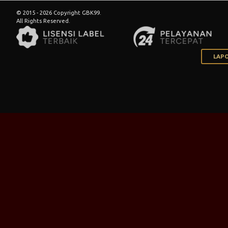
© 2015 - 2026 Copyright GBK99.
All Rights Reserved.
LAPO