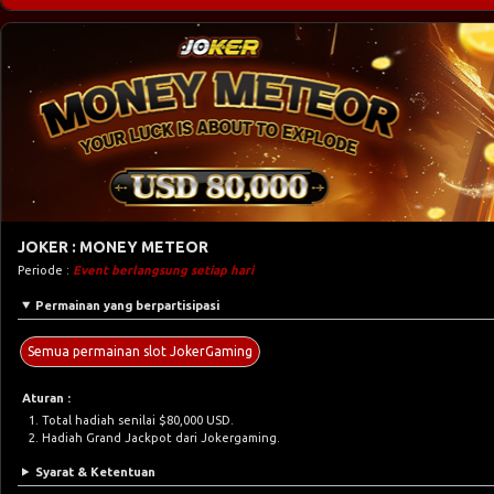
JOKER : MONEY METEOR
Periode :
Event berlangsung setiap hari
Permainan yang berpartisipasi
Semua permainan slot JokerGaming
Aturan :
Total hadiah senilai $80,000 USD.
Hadiah Grand Jackpot dari Jokergaming.
Syarat & Ketentuan