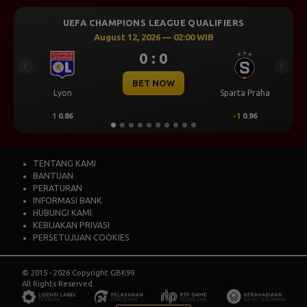
UEFA CHAMPIONS LEAGUE QUALIFIERS
August 12, 2026 — 02:00 WIB
0 : 0
Previous
Next
BET NOW
Lyon
Sparta Praha
SK S
1
0.86
-1
0.96
-0
TENTANG KAMI
BANTUAN
PERATURAN
INFORMASI BANK
HUBUNGI KAMI
KEBIJAKAN PRIVASI
PERSETUJUAN COOKIES
© 2015 - 2026 Copyright GBK99.
All Rights Reserved.