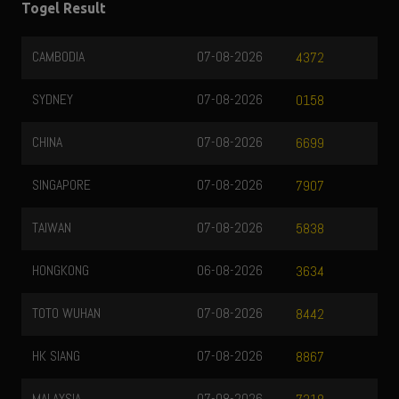
Togel Result
CAMBODIA
07-08-2026
4372
SYDNEY
07-08-2026
0158
CHINA
07-08-2026
6699
SINGAPORE
07-08-2026
7907
TAIWAN
07-08-2026
5838
HONGKONG
06-08-2026
3634
TOTO WUHAN
07-08-2026
8442
HK SIANG
07-08-2026
8867